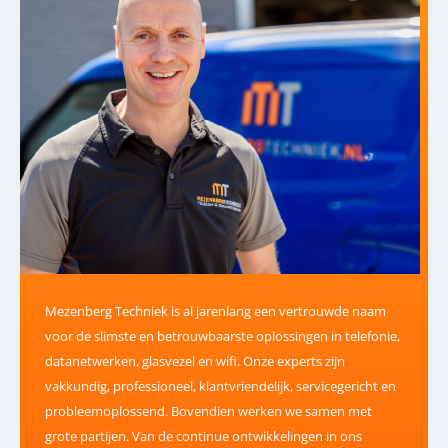
Mezenberg Techniek is al jarenlang een vertrouwde naam
voor de slimste en betrouwbaarste oplossingen in telefonie,
datanetwerken, glasvezel en wifi. Onze experts zijn
vakkundig, professioneel, klantvriendelijk, servicegericht en
probleemoplossend. Bovendien werken we samen met
grote partijen. Van de continue ontwikkelingen in ons